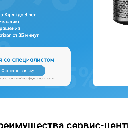
а Xgimi до 3 лет
 желанию
бращения
rizon от 35 минут
я со специалистом
Оставить заявку
есь c
политикой конфиденциальности
реимущества сервис-цент