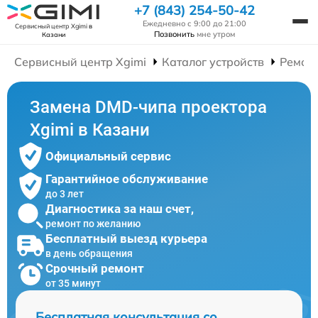
+7 (843) 254-50-42
Ежедневно с 9:00 до 21:00
Сервисный центр Xgimi
в
Позвонить
мне утром
Казани
Сервисный центр Xgimi
Каталог устройств
Ремон
Замена DMD-чипа проектора
Xgimi в Казани
Официальный сервис
Гарантийное обслуживание
до 3 лет
Диагностика за наш счет,
ремонт по желанию
Бесплатный выезд курьера
в день обращения
Срочный ремонт
от 35 минут
Бесплатная консультация со