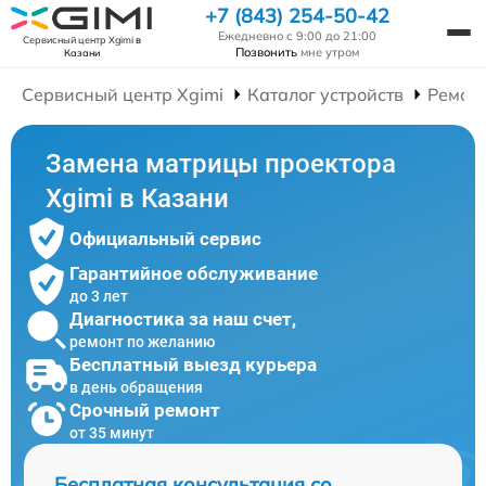
+7 (843) 254-50-42
Ежедневно с 9:00 до 21:00
Сервисный центр Xgimi
в
Позвонить
мне утром
Казани
Сервисный центр Xgimi
Каталог устройств
Ремон
Замена матрицы проектора
Xgimi в Казани
Официальный сервис
Гарантийное обслуживание
до 3 лет
Диагностика за наш счет,
ремонт по желанию
Бесплатный выезд курьера
в день обращения
Срочный ремонт
от 35 минут
Бесплатная консультация со